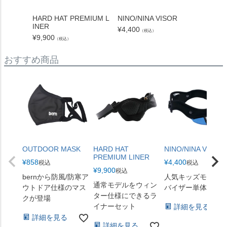
HARD HAT PREMIUM L
NINO/NINA VISOR
BERN 
INER
¥
4,400
¥
3,300
（税込）
¥
9,900
（税込）
おすすめ商品
OUTDOOR MASK
HARD HAT
NINO/NINA VISOR
PREMIUM LINER
¥
858
¥
4,400
税込
税込
¥
9,900
税込
bernから防風/防寒ア
人気キッズモデル
通常モデルをウィン
ウトドア仕様のマス
バイザー単体販売
ター仕様にできるラ
クが登場
イナーセット
詳細を見る
詳細を見る
詳細を見る