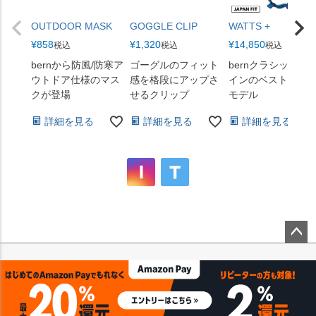
OUTDOOR MASK
GOGGLE CLIP
WATTS +
¥
858
¥
1,320
¥
14,850
税込
税込
税込
bernから防風/防寒ア
ゴーグルのフィット
bernクラシックデ
ウトドア仕様のマス
感を格段にアップさ
インのベストセラ
クが登場
せるクリップ
モデル
詳細を見る
詳細を見る
詳細を見る
ペー
ジト
ップ
へ