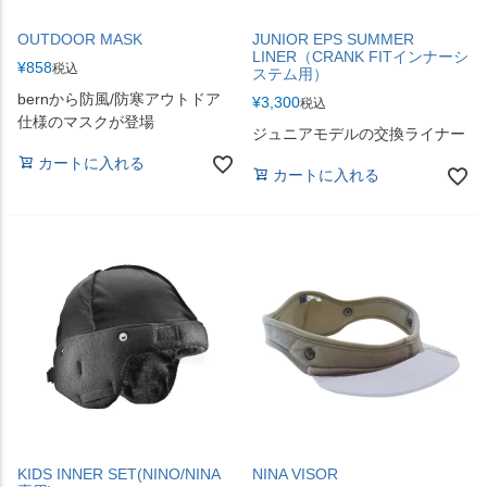
OUTDOOR MASK
JUNIOR EPS SUMMER
LINER（CRANK FITインナーシ
¥
858
税込
ステム用）
bernから防風/防寒アウトドア
¥
3,300
税込
仕様のマスクが登場
ジュニアモデルの交換ライナー
カートに入れる
カートに入れる
KIDS INNER SET(NINO/NINA
NINA VISOR