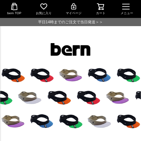
bern TOP
お気に入り
マイページ
カート
メニュー
平日14時までのご注文で当日発送＞＞