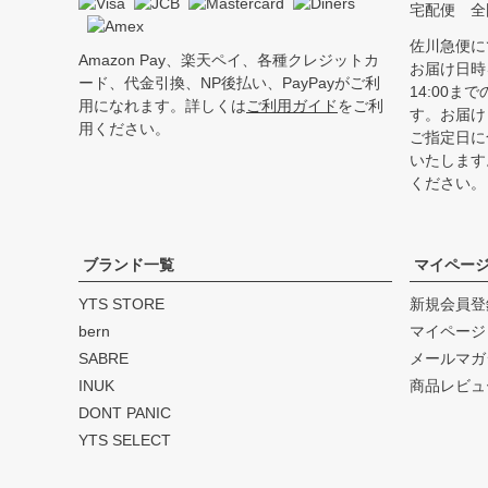
宅配便 全
佐川急便に
Amazon Pay、楽天ペイ、各種クレジットカ
お届け日時
ード、代金引換、NP後払い、PayPayがご利
14:00
用になれます。詳しくは
ご利用ガイド
をご利
す。お届け
用ください。
ご指定日に
いたします
ください。
ブランド一覧
マイペー
YTS STORE
新規会員登
bern
マイページ
SABRE
メールマガ
INUK
商品レビュ
DONT PANIC
YTS SELECT