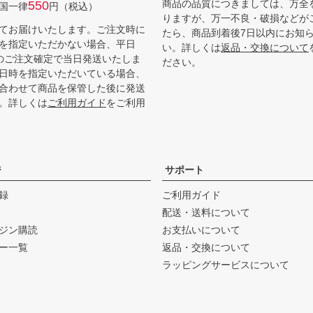
商品の品質につきましては、万全
550
国一律
円（税込）
りますが、万一不良・破損などが
てお届けいたします。ご注文時に
たら、商品到着後7日以内にお知
を指定いただかない場合、平日
い。詳しくは
返品・交換について
までのご注文確定で当日発送いたしま
ださい。
日時を指定いただいている場合、
合わせて商品を保管した後に発送
。詳しくは
ご利用ガイド
をご利用
ジ
サポート
録
ご利用ガイド
配送・送料について
ジン購読
お支払いについて
ー一覧
返品・交換について
ラッピングサービスについて