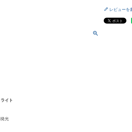
レビューを
トライト
間発光