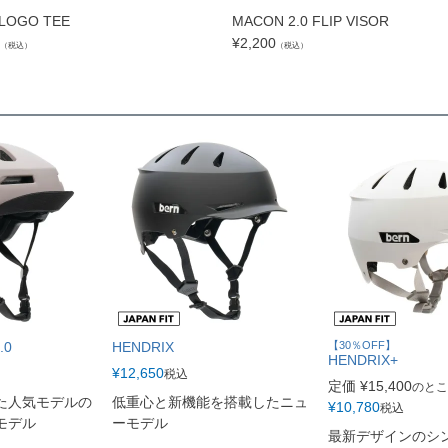
LOGO TEE
MACON 2.0 FLIP VISOR
¥
2,200
（税込）
（税込）
.0
HENDRIX
【30％OFF】
HENDRIX+
¥
12,650
税込
定価
¥
15,400
のとこ
れた人気モデルの
低重心と新機能を搭載したニュ
¥
10,780
税込
モデル
ーモデル
最新デザインのシ