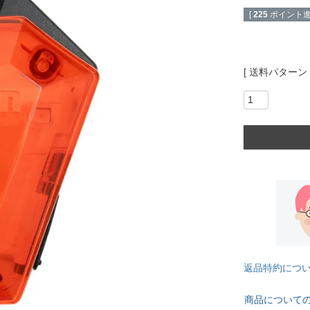
[
225
ポイント進
送料パターン
返品特約につ
商品について