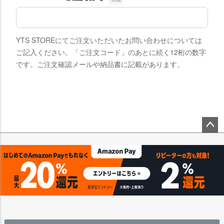
ペー
ジト
ップ
へ