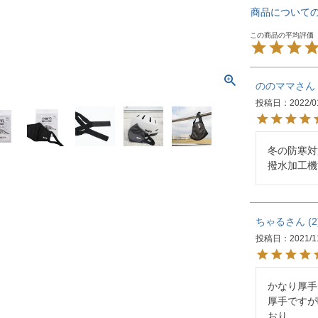
商品について
ののママ
投稿日
2022/0
冬の防寒対
撥水加工機
ちゃる
2
投稿日
2021/1
かなり厚手
厚手ですが
おり
