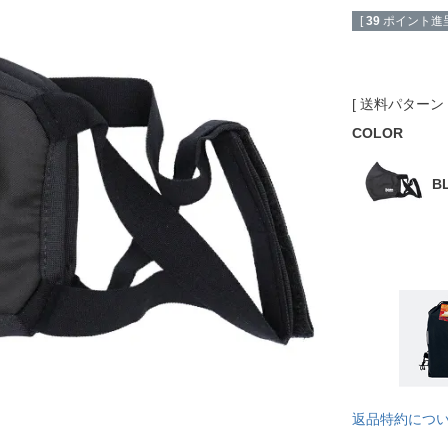
[
39
ポイント進呈
送料パターン
COLOR
B
返品特約につ