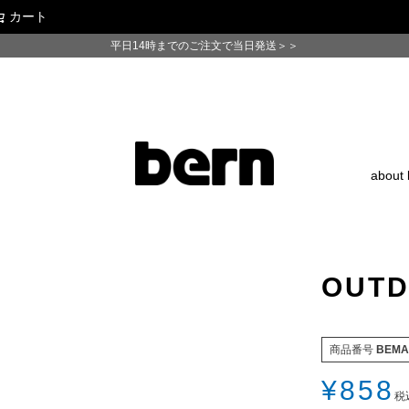
カート
検索
平日14時までのご注文で当日発送＞＞
about 
OUTD
商品番号
BEMA
¥
858
税