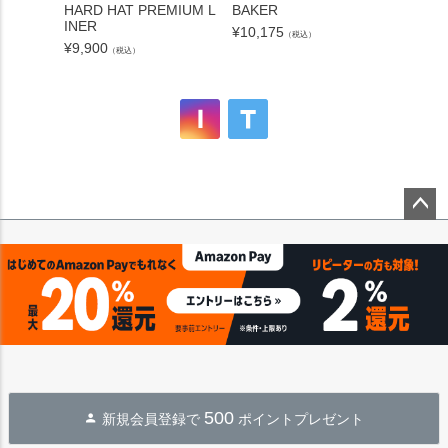
HARD HAT PREMIUM L
BAKER
HENDR
INER
S
¥
10,175
（税込）
¥
9,900
¥
17,71
（税込）
ペー
ジト
ップ
へ
500
新規会員登録で
ポイントプレゼント