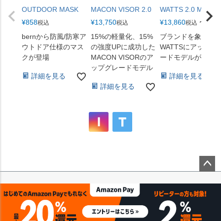
OUTDOOR MASK
MACON VISOR 2.0
WATTS 2.0 MIPS
¥
858
¥
13,750
¥
13,860
〜
税込
税込
税込
bernから防風/防寒ア
15%の軽量化、15%
ブランドを象徴す
ウトドア仕様のマス
の強度UPに成功した
WATTSにアップグ
クが登場
MACON VISORのア
ードモデルが登場
ップグレードモデル
詳細を見る
詳細を見る
詳細を見る
ペー
ジト
ップ
へ