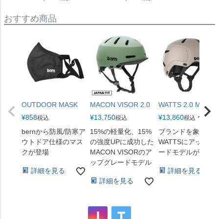
おすすめ商品
OUTDOOR MASK
MACON VISOR 2.0
WATTS 2.0 MIPS
¥
858
¥
13,750
¥
13,860
〜
税込
税込
税込
bernから防風/防寒ア
15%の軽量化、15%
ブランドを象徴す
ウトドア仕様のマス
の強度UPに成功した
WATTSにアップグ
クが登場
MACON VISORのア
ードモデルが登場
ップグレードモデル
詳細を見る
詳細を見る
詳細を見る