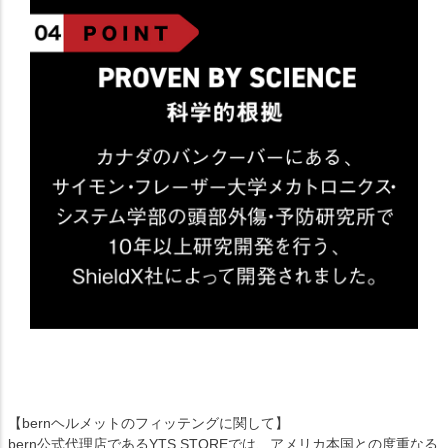
【bernヘルメットのフィッテングに関して】
bern公式代理店であるYTS STOREでは、アメリカ本国との度重なる