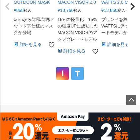
OUTDOOR MASK
MACON VISOR 2.0
WATTS 2.0 MIPS
¥
858
¥
13,750
¥
13,860
〜
税込
税込
税込
bernから防風/防寒ア
15%の軽量化、15%
ブランドを象徴す
ウトドア仕様のマス
の強度UPに成功した
WATTSにアップグ
クが登場
MACON VISORのア
ードモデルが登場
ップグレードモデル
詳細を見る
詳細を見る
詳細を見る
ペー
ジト
ップ
へ