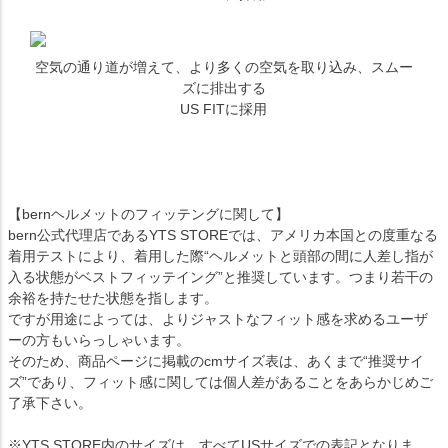
空気の通り道が増えて、より多くの空気を取り込み、スムー
ズに排出する
US FITに採用
【bernヘルメットのフィッテングに関して】
bern公式代理店であるYTS STOREでは、アメリカ本国との度重なる
着用テストにより、着用した際“ヘルメットと頭部の間に人差し指が
入る状態がベストフィッテイング”と推奨しています。つまり若干の
余裕を持たせた状態を指します。
ですが用途によっては、よりジャストなフィット感を求めるユーザ
ーの方もいらっしゃいます。
そのため、商品ページに掲載のcmサイズ表は、あくまで“推奨サイ
ズ”であり、フィット感に関しては個人差があることをあらかじめご
了承下さい。
※YTS STORE内のサイズは、すべてUSサイズでの表記となりま