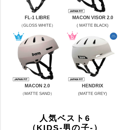
FL-1 LIBRE
MACON VISOR 2.0
（GLOSS WHITE）
( MATTE BLACK)
MACON 2.0
HENDRIX
（MATTE SAND）
(MATTE GREY)
人気ベスト6
（KIDS-男の子-）