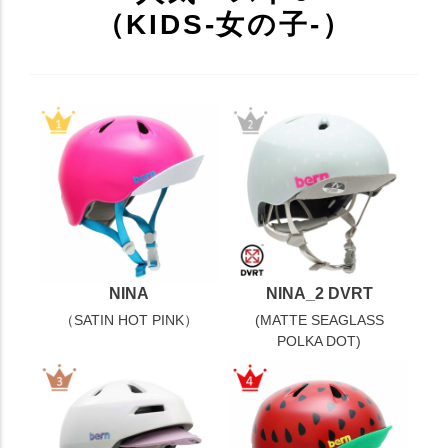
（KIDS-女の子-）
NINA
NINA_2 DVRT
（SATIN HOT PINK）
(MATTE SEAGLASS
POLKA DOT)