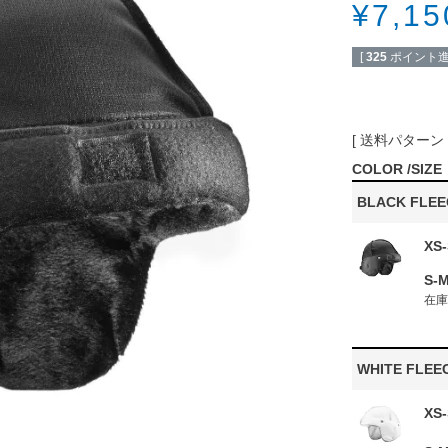
¥
7,15
[
325
ポイント進
送料パターン
COLOR
SIZE
BLACK FLEE
XS
S-
在
WHITE FLEE
XS