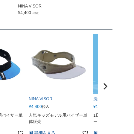
NINA VISOR
ZM IM FLIP VIS
¥
4,400
¥
2,200
（税込）
（税込）
NINA VISOR
洗える70億人のマスク
¥
4,400
¥
1,265
税込
税込
用バイザー単
人気キッズモデル用バイザー単
1日約14円！30回洗
体販売
ーティングマスク
詳細を見る
詳細を見る