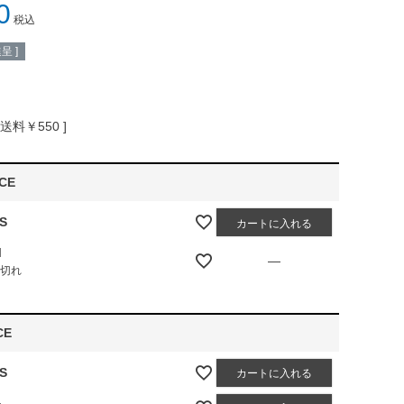
0
税込
呈 ]
送料￥550
CE
-S
カートに入れる
M
—
庫切れ
CE
-S
カートに入れる