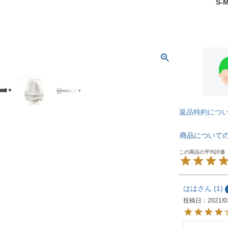
S-
返品特約につ
商品について
はは
1
投稿日
2021/0