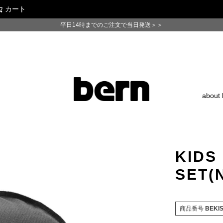
カート
検索
平日14時までのご注文で当日発送＞＞
about 
KIDS
SET(
商品番号
BEKI