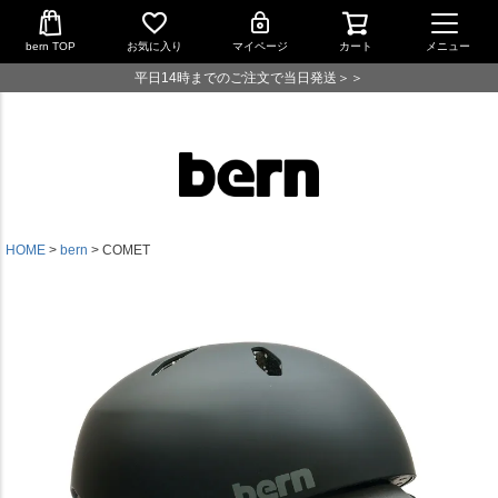
bern TOP
お気に入り
マイページ
カート
メニュー
平日14時までのご注文で当日発送＞＞
HOME
bern
COMET