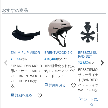
おすすめ商品
ZM IM FLIP VISOR
BRENTWOOD 2.0
EPS&ZM SUMMER
PAD SET
¥
2,200
¥
15,400
〜
税込
税込
¥
3,850
税込
ZIP MOLD/IN MOLD
15%軽量化された人
EPS&ZIPMOLD用
用バイザー （NINO
気モデルのアップグ
サマーライナーセ
2.0・BRENTWOOD
レードモデル
ト(BANDITO（コン
2.0・HUDSON対
パッスフィット）
詳細を見る
応）
WATTS2.0など)
詳細を見る
カートに入れ
る