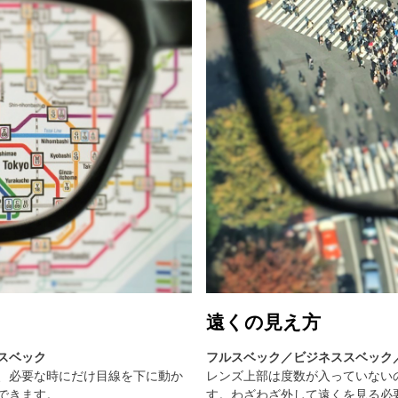
遠くの見え方
スベック
フルスベック／ビジネススベック
、必要な時にだけ目線を下に動か
レンズ上部は度数が入っていない
できます。
す。わざわざ外して遠くを見る必