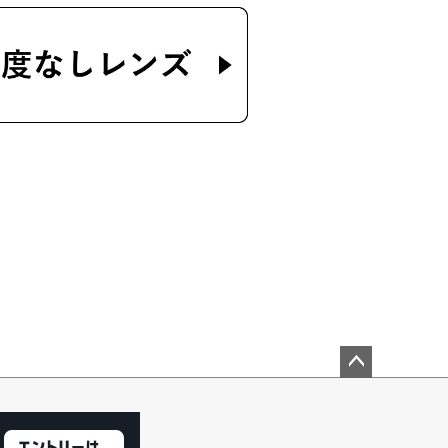
ペー
ジト
ップ