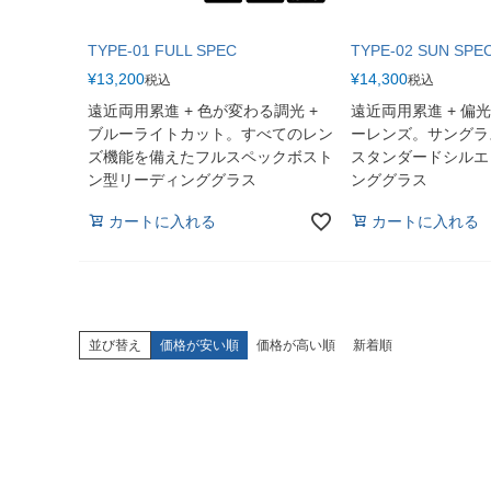
TYPE-01 FULL SPEC
TYPE-02 SUN SPE
¥
13,200
¥
14,300
税込
税込
遠近両用累進 + 色が変わる調光 +
遠近両用累進 + 偏光
ブルーライトカット。すべてのレン
ーレンズ。サングラ
ズ機能を備えたフルスペックボスト
スタンダードシルエ
ン型リーディンググラス
ンググラス
カートに入れる
カートに入れる
並び替え
価格が安い順
価格が高い順
新着順