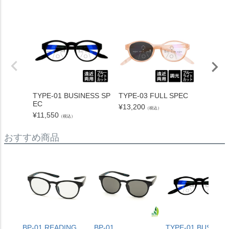
TYPE-01 BUSINESS SP
TYPE-03 FULL SPEC
TYPE-0
EC
C
¥
13,200
（税込）
¥
11,550
¥
6,600
（税込）
おすすめ商品
BP-01 READING
BP-01
TYPE-01 BUSINES