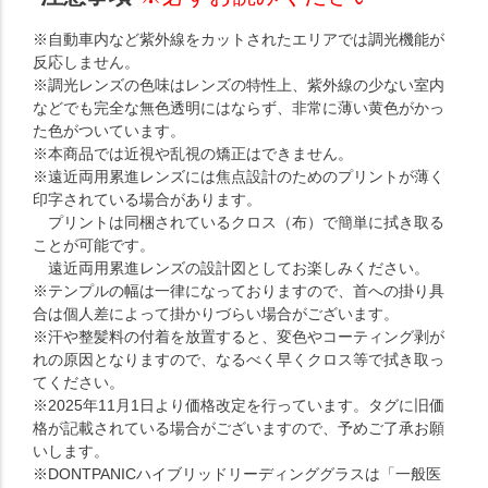
※自動車内など紫外線をカットされたエリアでは調光機能が
反応しません。
※調光レンズの色味はレンズの特性上、紫外線の少ない室内
などでも完全な無色透明にはならず、非常に薄い黄色がかっ
た色がついています。
※本商品では近視や乱視の矯正はできません。
※遠近両用累進レンズには焦点設計のためのプリントが薄く
印字されている場合があります。
プリントは同梱されているクロス（布）で簡単に拭き取る
ことが可能です。
遠近両用累進レンズの設計図としてお楽しみください。
※テンプルの幅は一律になっておりますので、首への掛り具
合は個人差によって掛かりづらい場合がございます。
※汗や整髪料の付着を放置すると、変色やコーティング剥が
れの原因となりますので、なるべく早くクロス等で拭き取っ
てください。
※2025年11月1日より価格改定を行っています。タグに旧価
格が記載されている場合がございますので、予めご了承お願
いします。
※DONTPANICハイブリッドリーディンググラスは「一般医