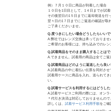
例）７月１０日に商品が到着した場合
１０日を1日目として、1４日までが試
その後翌日の1５日までに返却発送を行
翌々日の1７日までにご返送の確認が取
ご了承くださいませ。
Q.度つきにしたい場合どうしたらいいで
A.弊社ではレンズ交換は承っておりませ
ご希望のお客様には、持ち込みでのレン
Q,試着商品をそのまま購入することはで
A.できません。試着用の商品は全てご返
Q.試着商品はどのように返送したら良い
A.試着商品の中に着払い伝票を同封させ
試着用ケースに商品を入れ、送られてき
い。
Q.試着サービスを利用するにはどうし
A.試着サービスご利用の際には、オン
＊代引き決済は対応しておりませんので
詳しくは、
試着サービス利用手順
をご確