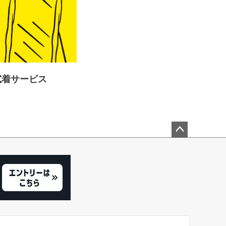
＞試着サービス
ペー
ジト
ップ
へ