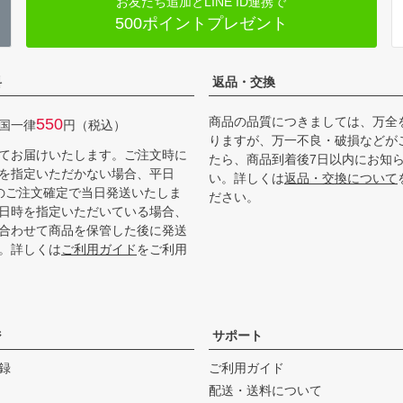
お友だち追加とLINE ID連携で
500ポイントプレゼント
料
返品・交換
商品の品質につきましては、万全
550
国一律
円（税込）
りますが、万一不良・破損などが
てお届けいたします。ご注文時に
たら、商品到着後7日以内にお知
を指定いただかない場合、平日
い。詳しくは
返品・交換について
までのご注文確定で当日発送いたしま
ださい。
日時を指定いただいている場合、
合わせて商品を保管した後に発送
。詳しくは
ご利用ガイド
をご利用
ジ
サポート
録
ご利用ガイド
配送・送料について