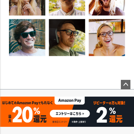
ペー
ジト
ップ
へ