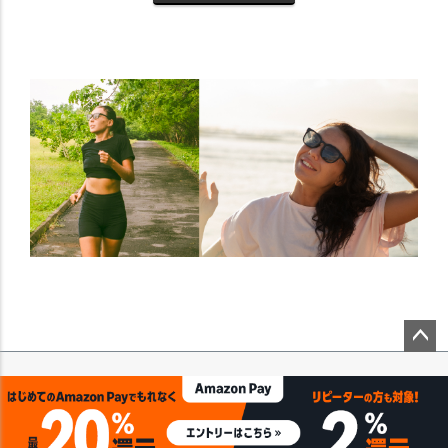
ペー
ジト
ップ
へ