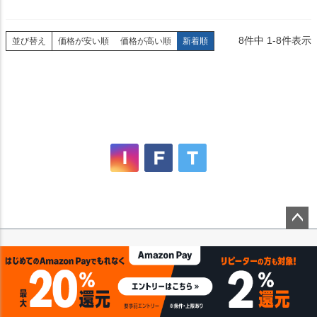
8
件中
1
-
8
件表示
並び替え
価格が安い順
価格が高い順
新着順
ペー
ジト
ップ
へ