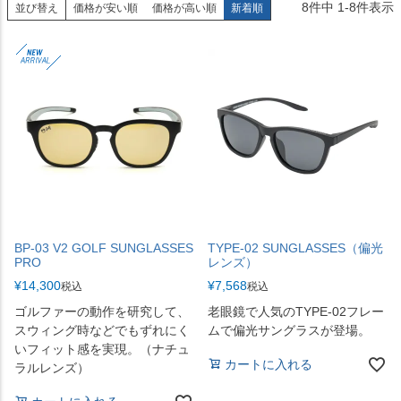
8
件中
1
-
8
件表示
並び替え
価格が安い順
価格が高い順
新着順
BP-03 V2 GOLF SUNGLASSES
TYPE-02 SUNGLASSES（偏光
PRO
レンズ）
¥
14,300
¥
7,568
税込
税込
ゴルファーの動作を研究して、
老眼鏡で人気のTYPE-02フレー
スウィング時などでもずれにく
ムで偏光サングラスが登場。
いフィット感を実現。（ナチュ
カートに入れる
ラルレンズ）