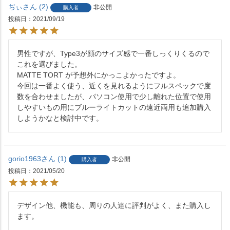
ぢぃ
2
非公開
購入者
投稿日
2021/09/19
男性ですが、Type3が顔のサイズ感で一番しっくりくるので
これを選びました。

MATTE TORT が予想外にかっこよかったですよ。

今回は一番よく使う、近くを見れるようにフルスペックで度
数を合わせましたが、パソコン使用で少し離れた位置で使用
しやすいもの用にブルーライトカットの遠近両用も追加購入
しようかなと検討中です。
gorio1963
1
非公開
購入者
投稿日
2021/05/20
デザイン他、機能も、周りの人達に評判がよく、また購入し
ます。