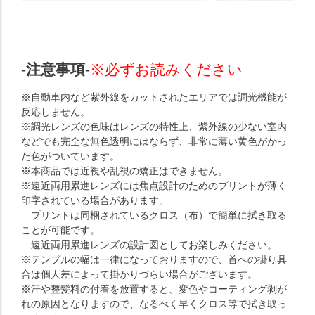
-注意事項-
※必ずお読みください
※自動車内など紫外線をカットされたエリアでは調光機能が
反応しません。
※調光レンズの色味はレンズの特性上、紫外線の少ない室内
などでも完全な無色透明にはならず、非常に薄い黄色がかっ
た色がついています。
※本商品では近視や乱視の矯正はできません。
※遠近両用累進レンズには焦点設計のためのプリントが薄く
印字されている場合があります。
プリントは同梱されているクロス（布）で簡単に拭き取る
ことが可能です。
遠近両用累進レンズの設計図としてお楽しみください。
※テンプルの幅は一律になっておりますので、首への掛り具
合は個人差によって掛かりづらい場合がございます。
※汗や整髪料の付着を放置すると、変色やコーティング剥が
れの原因となりますので、なるべく早くクロス等で拭き取っ