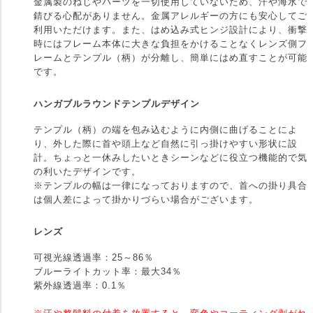
金属製のねじやパーツを一切使用していないため、汗や海水で
錆びる心配がありません。金属アレルギーの方にも安心してご
利用いただけます。また、はめ込み式ヒンジ設計により、衝撃
時にはフレーム本体に大きな負担をかけることなくレンズ側フ
レームとテンプル（柄）が分離し、簡単にはめ直すことが可能
です。
ハンガブルラウンドテンプルデザイン
テンプル（柄）の端を包み込むように内側に曲げることによ
り、外した際に首や頭上など自然に引っ掛けやすい形状に設
計。ちょっと一休みしたいときシーンなどに役立つ機能的で気
の利いたデザインです。
※テンプルの幅は一律になっておりますので、首への掛り具合
は個人差によって掛かりづらい場合がございます。
レンズ
可視光線透過率：25～86％
ブルーライトカット率：最大34％
紫外線透過率：0.1％