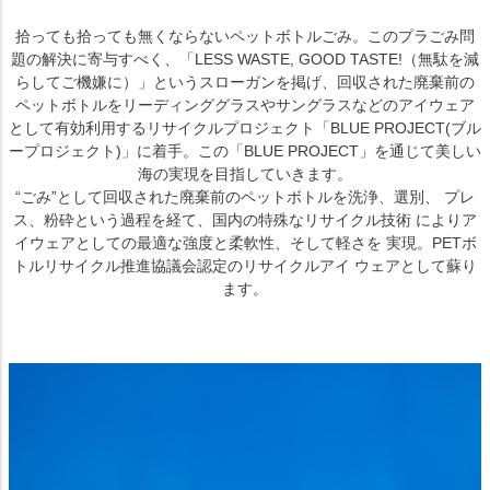
拾っても拾っても無くならないペットボトルごみ。このプラごみ問
題の解決に寄与すべく、「LESS WASTE, GOOD TASTE!（無駄を減
らしてご機嫌に）」というスローガンを掲げ、回収された廃棄前の
ペットボトルをリーディンググラスやサングラスなどのアイウェア
として有効利用するリサイクルプロジェクト「BLUE PROJECT(ブル
ープロジェクト)」に着手。この「BLUE PROJECT」を通じて美しい
海の実現を目指していきます。
“ごみ”として回収された廃棄前のペットボトルを洗浄、選別、 プレ
ス、粉砕という過程を経て、国内の特殊なリサイクル技術 によりア
イウェアとしての最適な強度と柔軟性、そして軽さを 実現。PETボ
トルリサイクル推進協議会認定のリサイクルアイ ウェアとして蘇り
ます。