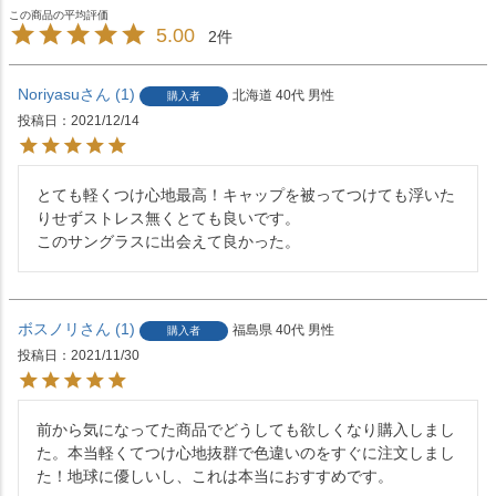
5.00
2
Noriyasu
1
北海道
40代
男性
購入者
投稿日
2021/12/14
とても軽くつけ心地最高！キャップを被ってつけても浮いた
りせずストレス無くとても良いです。

ボスノリ
1
福島県
40代
男性
購入者
投稿日
2021/11/30
前から気になってた商品でどうしても欲しくなり購入しまし
た。本当軽くてつけ心地抜群で色違いのをすぐに注文しまし
た！地球に優しいし、これは本当におすすめです。