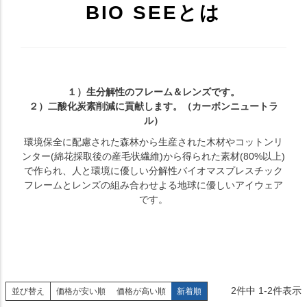
BIO SEEとは
１）生分解性のフレーム＆レンズです。
２）二酸化炭素削減に貢献します。（カーボンニュートラ
ル）
環境保全に配慮された森林から生産された木材やコットンリ
ンター(綿花採取後の産毛状繊維)から得られた素材(80%以上)
で作られ、人と環境に優しい分解性バイオマスプレスチック
フレームとレンズの組み合わせよる地球に優しいアイウェア
です。
2
件中
1
-
2
件表示
並び替え
価格が安い順
価格が高い順
新着順