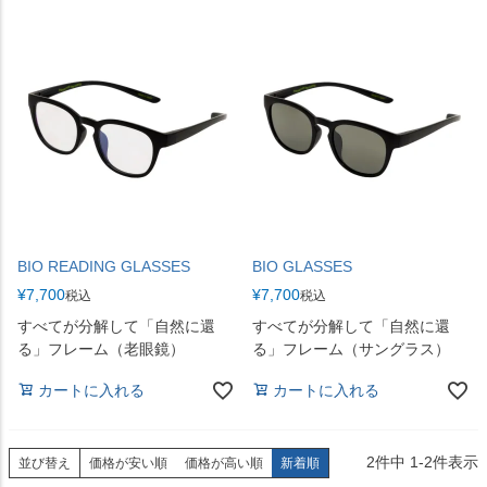
BIO READING GLASSES
BIO GLASSES
¥
7,700
¥
7,700
税込
税込
すべてが分解して「自然に還
すべてが分解して「自然に還
る」フレーム（老眼鏡）
る」フレーム（サングラス）
カートに入れる
カートに入れる
2
件中
1
-
2
件表示
並び替え
価格が安い順
価格が高い順
新着順