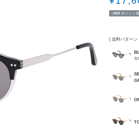
¥
17,6
[
800
ポイント進
送料パターン
B
在
S
G
O
T