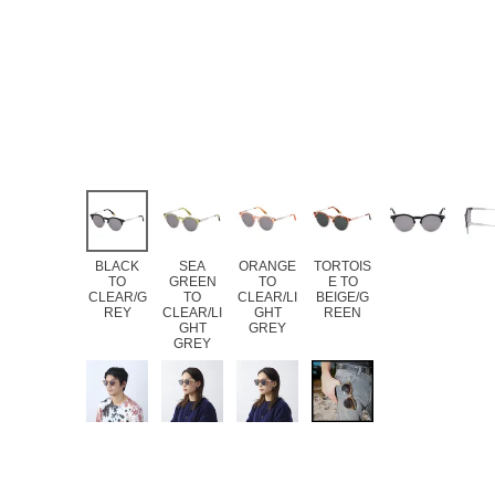
BLACK
SEA
ORANGE
TORTOIS
TO
GREEN
TO
E TO
CLEAR/G
TO
CLEAR/LI
BEIGE/G
REY
CLEAR/LI
GHT
REEN
GHT
GREY
GREY