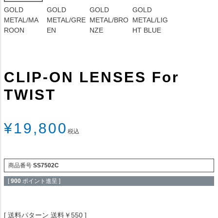
GOLD
GOLD
GOLD
GOLD
METAL/MA
METAL/GRE
METAL/BRO
METAL/LIG
ROON
EN
NZE
HT BLUE
CLIP-ON LENSES For
TWIST
¥
19,800
税込
商品番号
SS7502C
[
900
ポイント進呈 ]
送料パターン
送料￥550