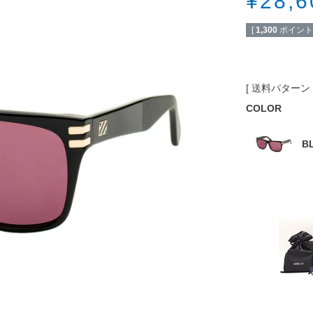
¥
28,6
[
1,300
ポイント
送料パターン
COLOR
B