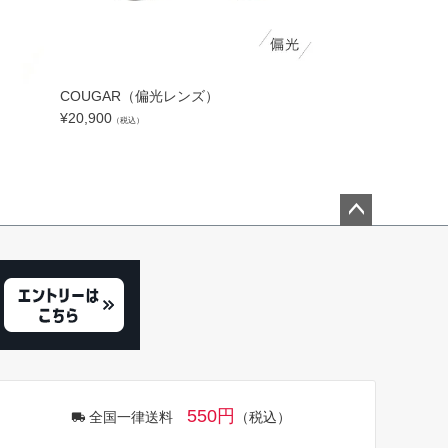
COUGAR（偏光レンズ）
HEMI
¥
20,900
¥
19,800
（税込）
（税込）
ペー
ジト
ップ
へ
550円
全国一律送料
（税込）