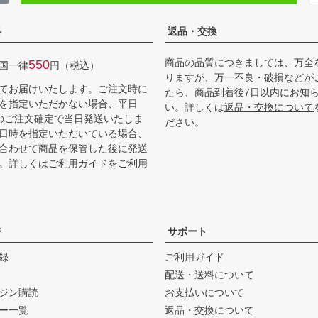
料
返品・交換
商品の品質につきましては、万全
550
国一律
円（税込）
りますが、万一不良・破損などが
てお届けいたします。ご注文時に
たら、商品到着後7日以内にお知
を指定いただかない場合、平日
い。詳しくは
返品・交換について
までのご注文確定で当日発送いたしま
ださい。
日時を指定いただいている場合、
合わせて商品を保管した後に発送
。詳しくは
ご利用ガイド
をご利用
ジ
サポート
録
ご利用ガイド
配送・送料について
ジン購読
お支払いについて
ー一覧
返品・交換について