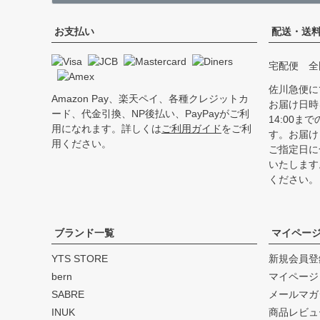
お支払い
配送・送
宅配便 全
佐川急便に
Amazon Pay、楽天ペイ、各種クレジットカ
お届け日時
ード、代金引換、NP後払い、PayPayがご利
14:00
用になれます。詳しくは
ご利用ガイド
をご利
す。お届け
用ください。
ご指定日に
いたします
ください。
ブランド一覧
マイペー
YTS STORE
新規会員登
bern
マイページ
SABRE
メールマガ
INUK
商品レビュ