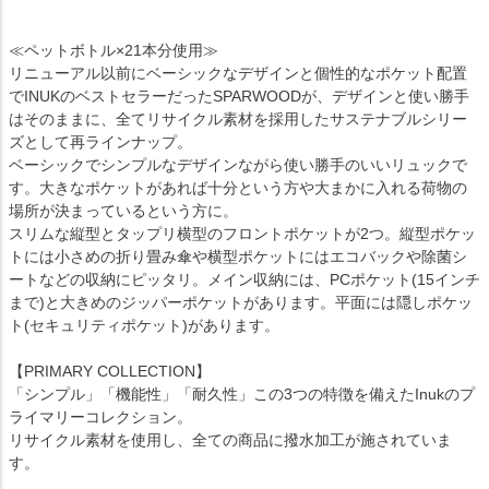
≪ペットボトル×21本分使用≫
リニューアル以前にベーシックなデザインと個性的なポケット配置
でINUKのベストセラーだったSPARWOODが、デザインと使い勝手
はそのままに、全てリサイクル素材を採用したサステナブルシリー
ズとして再ラインナップ。
ベーシックでシンプルなデザインながら使い勝手のいいリュックで
す。大きなポケットがあれば十分という方や大まかに入れる荷物の
場所が決まっているという方に。
スリムな縦型とタップリ横型のフロントポケットが2つ。縦型ポケッ
トには小さめの折り畳み傘や横型ポケットにはエコバックや除菌シ
ートなどの収納にピッタリ。メイン収納には、PCポケット(15インチ
まで)と大きめのジッパーポケットがあります。平面には隠しポケッ
ト(セキュリティポケット)があります。
【PRIMARY COLLECTION】
「シンプル」「機能性」「耐久性」この3つの特徴を備えたInukのプ
ライマリーコレクション。
リサイクル素材を使用し、全ての商品に撥水加工が施されていま
す。