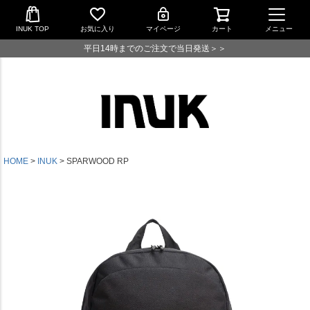
INUK TOP
お気に入り
マイページ
カート
メニュー
平日14時までのご注文で当日発送＞＞
HOME
INUK
SPARWOOD RP