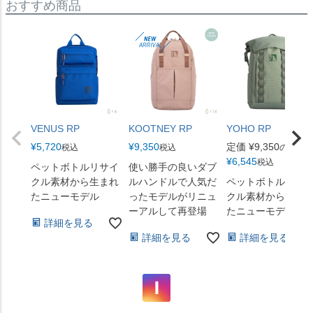
おすすめ商品
VENUS RP
KOOTNEY RP
YOHO RP
¥
5,720
¥
9,350
定価
¥
9,350
税込
税込
のところ
¥
6,545
税込
ペットボトルリサイ
使い勝手の良いダブ
クル素材から生まれ
ルハンドルで人気だ
ペットボトルリサ
たニューモデル
ったモデルがリニュ
クル素材から生ま
ーアルして再登場
たニューモデル
詳細を見る
詳細を見る
詳細を見る