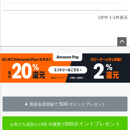
1
件中
1
-
1
件表示
ペー
ジト
ップ
へ
500
新規会員登録で
ポイントプレゼント
500ポイントプレゼント
お友だち追加とLINE ID連携で