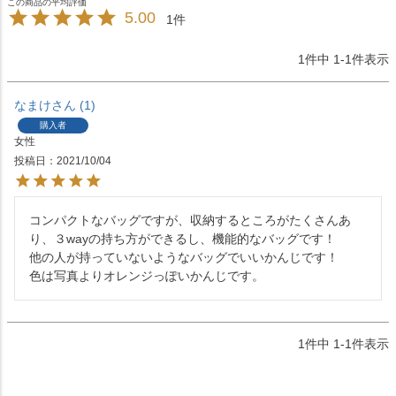
5.00
1
1
件中
1
-
1
件表示
なまけ
1
購入者
女性
投稿日
2021/10/04
コンパクトなバッグですが、収納するところがたくさんあ
り、３wayの持ち方ができるし、機能的なバッグです！

他の人が持っていないようなバッグでいいかんじです！

色は写真よりオレンジっぽいかんじです。
1
件中
1
-
1
件表示