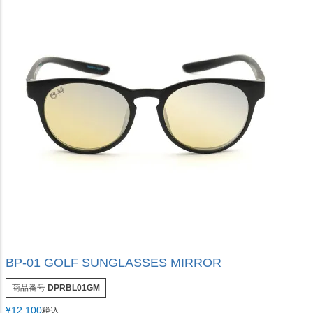
BP-01 GOLF SUNGLASSES MIRROR
商品番号
DPRBL01GM
¥
12,100
税込