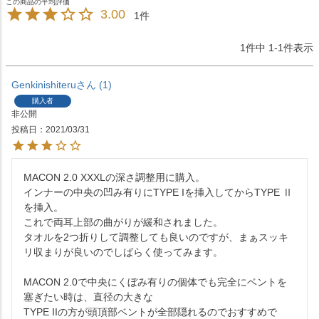
3.00
1
1
件中
1
-
1
件表示
Genkinishiteru
1
購入者
非公開
投稿日
2021/03/31
MACON 2.0 XXXLの深さ調整用に購入。

インナーの中央の凹み有りにTYPE Iを挿入してからTYPE Ⅱ
を挿入。

これで両耳上部の曲がりが緩和されました。

タオルを2つ折りして調整しても良いのですが、まぁスッキ
リ収まりが良いのでしばらく使ってみます。

MACON 2.0で中央にくぼみ有りの個体でも完全にベントを
塞ぎたい時は、直径の大きな

TYPE IIの方が頭頂部ベントが全部隠れるのでおすすめで