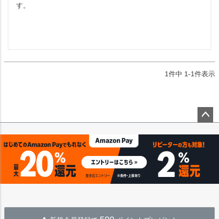
す。

1
件中
1
-
1
件表示
ペー
ジト
ップ
へ