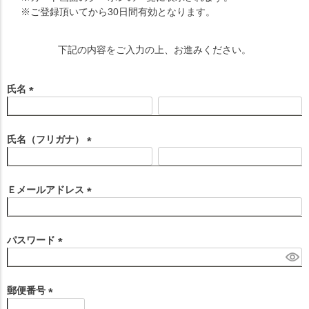
※ご登録頂いてから30日間有効となります。
下記の内容をご入力の上、お進みください。
氏名
(
必
須
氏名（フリガナ）
)
(
必
須
Ｅメールアドレス
)
(
必
須
パスワード
)
(
必
須
郵便番号
)
(