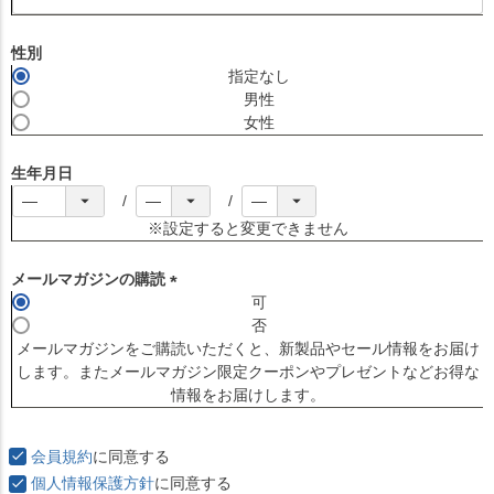
(
必
須
性別
)
指定なし
男性
女性
生年月日
※設定すると変更できません
メールマガジンの購読
可
(
否
必
メールマガジンをご購読いただくと、新製品やセール情報をお届け
須
します。またメールマガジン限定クーポンやプレゼントなどお得な
)
情報をお届けします。
会員規約
に同意する
個人情報保護方針
に同意する