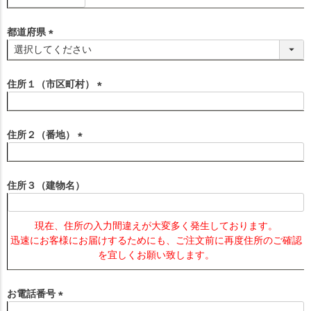
必
須
都道府県
)
(
必
須
住所１（市区町村）
)
(
必
須
住所２（番地）
)
(
必
須
住所３（建物名）
)
現在、住所の入力間違えが大変多く発生しております。
迅速にお客様にお届けするためにも、ご注文前に再度住所のご確認
を宜しくお願い致します。
お電話番号