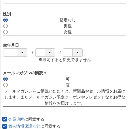
(
必
須
性別
)
指定なし
男性
女性
生年月日
※設定すると変更できません
メールマガジンの購読
可
(
否
必
メールマガジンをご購読いただくと、新製品やセール情報をお届け
須
します。またメールマガジン限定クーポンやプレゼントなどお得な
)
情報をお届けします。
会員規約
に同意する
個人情報保護方針
に同意する