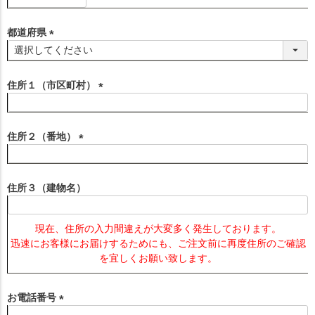
必
須
都道府県
)
(
必
須
住所１（市区町村）
)
(
必
須
住所２（番地）
)
(
必
須
住所３（建物名）
)
現在、住所の入力間違えが大変多く発生しております。
迅速にお客様にお届けするためにも、ご注文前に再度住所のご確認
を宜しくお願い致します。
お電話番号