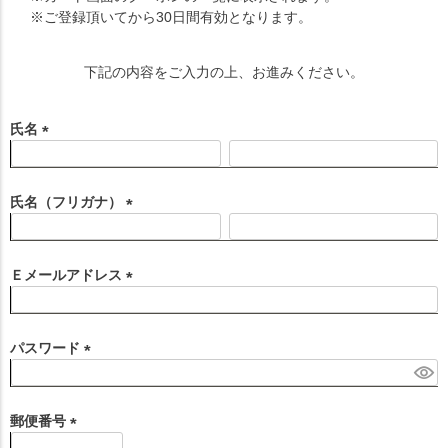
※ご登録頂いてから30日間有効となります。
下記の内容をご入力の上、お進みください。
氏名
(
必
須
氏名（フリガナ）
)
(
必
須
Ｅメールアドレス
)
(
必
須
パスワード
)
(
必
須
郵便番号
)
(