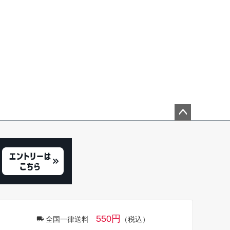
ペー
ジト
ップ
へ
550円
全国一律送料
（税込）