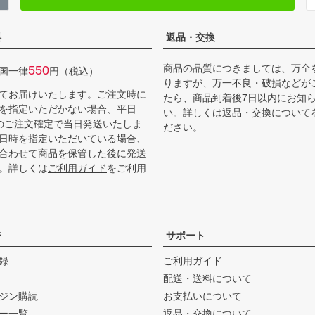
料
返品・交換
商品の品質につきましては、万全
550
国一律
円（税込）
りますが、万一不良・破損などが
てお届けいたします。ご注文時に
たら、商品到着後7日以内にお知
を指定いただかない場合、平日
い。詳しくは
返品・交換について
までのご注文確定で当日発送いたしま
ださい。
日時を指定いただいている場合、
合わせて商品を保管した後に発送
。詳しくは
ご利用ガイド
をご利用
ジ
サポート
録
ご利用ガイド
配送・送料について
ジン購読
お支払いについて
ー一覧
返品・交換について