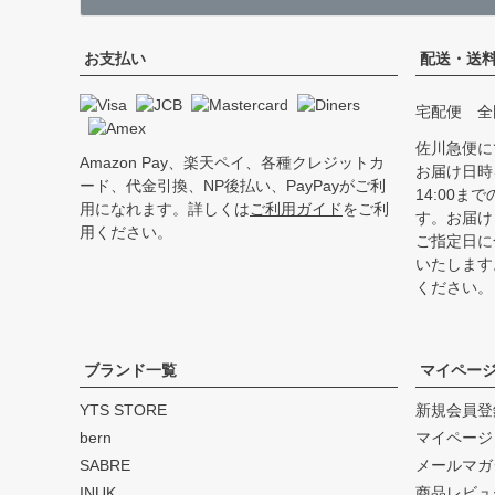
お支払い
配送・送
宅配便 全
佐川急便に
Amazon Pay、楽天ペイ、各種クレジットカ
お届け日時
ード、代金引換、NP後払い、PayPayがご利
14:00
用になれます。詳しくは
ご利用ガイド
をご利
す。お届け
用ください。
ご指定日に
いたします
ください。
ブランド一覧
マイペー
YTS STORE
新規会員登
bern
マイページ
SABRE
メールマガ
INUK
商品レビュ