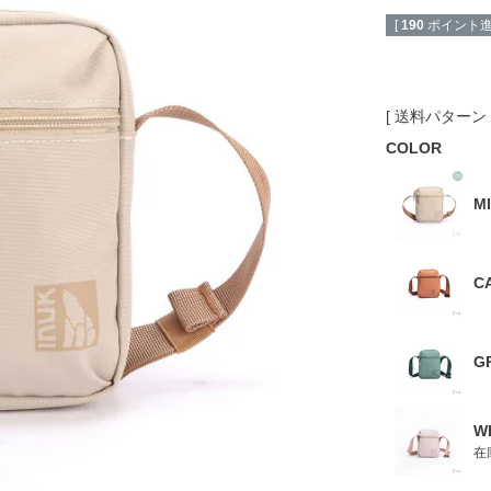
[
190
ポイント進
送料パターン
COLOR
M
C
G
W
在