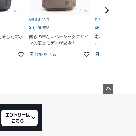
WUUL WR
FISHER RP
¥
9,900
¥
6,050
税込
税込
も適した防水
飽きの来ないベーシックデザイ
老若男女問わず人気
ンの定番モデルが登場！
ルダーバッグ
詳細を見る
詳細を見る
ペー
ジト
ップ
へ