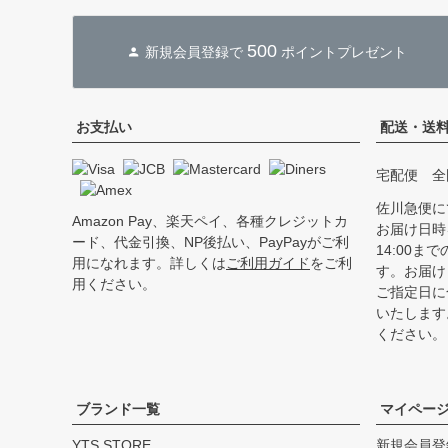
500
新規会員登録で
ポイントプレゼント
お支払い
配送・送
宅配便 全
佐川急便に
Amazon Pay、楽天ペイ、各種クレジットカ
お届け日時
ード、代金引換、NP後払い、PayPayがご利
14:00
用になれます。詳しくは
ご利用ガイド
をご利
す。お届け
用ください。
ご指定日に
いたします
ください。
ブランド一覧
マイペー
YTS STORE
新規会員登