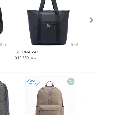
SETON-L WR
SETON-Q SMAL
¥
12,650
¥
8,800
（税込）
（税込）