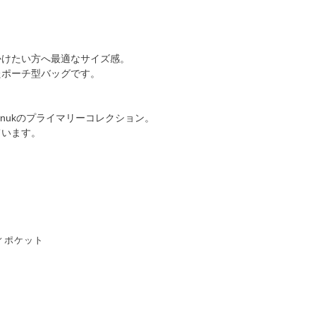
かけたい方へ最適なサイズ感。
たポーチ型バッグです。
nukのプライマリーコレクション。
ています。
ィポケット