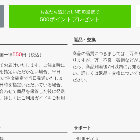
お友だち追加とLINE ID連携で
500ポイントプレゼント
料
返品・交換
商品の品質につきましては、万全
550
国一律
円（税込）
りますが、万一不良・破損などが
てお届けいたします。ご注文時に
たら、商品到着後7日以内にお知
を指定いただかない場合、平日
い。詳しくは
返品・交換について
までのご注文確定で当日発送いたしま
ださい。
日時を指定いただいている場合、
合わせて商品を保管した後に発送
。詳しくは
ご利用ガイド
をご利用
ジ
サポート
録
ご利用ガイド