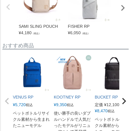
SAMI SLING POUCH
FISHER RP
NUNA2
¥
4,180
¥
6,050
¥
5,500
（税込）
（税込）
おすすめ商品
VENUS RP
KOOTNEY RP
BUCKET RP
¥
5,720
¥
9,350
定価
¥
12,100
税込
税込
のとこ
¥
8,470
税込
ペットボトルリサイ
使い勝手の良いダブ
クル素材から生まれ
ルハンドルで人気だ
ペットボトルリサ
たニューモデル
ったモデルがリニュ
クル素材から生ま