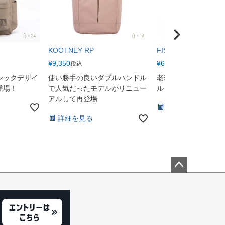
KOOTNEY RP
FISHER RP
¥
9,350
¥
6,050
税込
税込
シックデザイ
使い勝手の良いダブルハンドル
老若男女問わず人気
登場！
で人気だったモデルがリニュー
ルダーバッグ
アルして再登場
詳細を見る
詳細を見る
ペー
ジト
ップ
へ