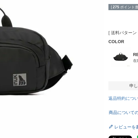
[
275
ポイント進
送料パターン
COLOR
R
在
申し
返品特約につ
商品について
レビューを