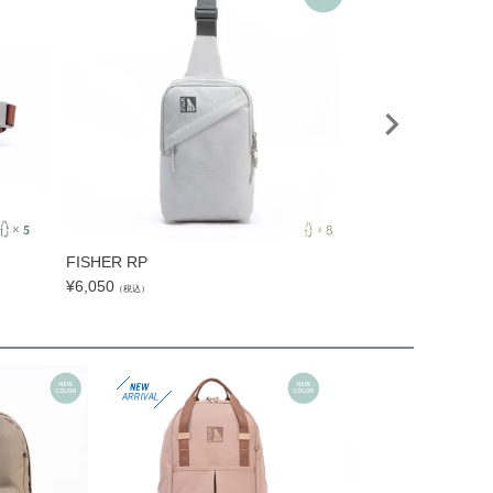
FISHER RP
SAMI SLING PO
¥
6,050
¥
4,180
（税込）
（税込）