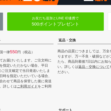
お友だち追加とLINE ID連携で
500ポイントプレゼント
料
返品・交換
商品の品質につきましては、万全
550
国一律
円（税込）
りますが、万一不良・破損などが
てお届けいたします。ご注文時に
たら、商品到着後7日以内にお知
を指定いただかない場合、平日
い。詳しくは
返品・交換について
までのご注文確定で当日発送いたしま
ださい。
日時を指定いただいている場合、
合わせて商品を保管した後に発送
。詳しくは
ご利用ガイド
をご利用
ジ
サポート