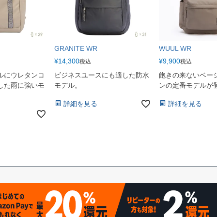
GRANITE WR
WUUL WR
¥
14,300
¥
9,900
税込
税込
ルにウレタンコ
ビジネスユースにも適した防水
飽きの来ないベー
した雨に強いモ
モデル。
ンの定番モデルが
詳細を見る
詳細を見る