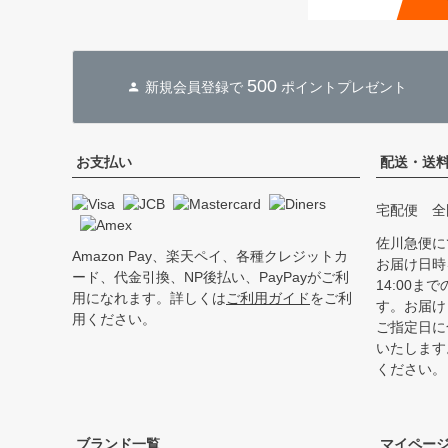
500
新規会員登録で
ポイントプレゼント
お支払い
配送・送
宅配便 全
佐川急便に
Amazon Pay、楽天ペイ、各種クレジットカ
お届け日時
ード、代金引換、NP後払い、PayPayがご利
14:00
用になれます。詳しくは
ご利用ガイド
をご利
す。お届け
用ください。
ご指定日に
いたします
ください。
ブランド一覧
マイペー