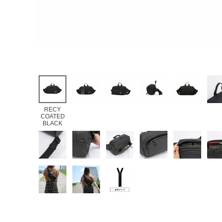
RECY
COATED
BLACK