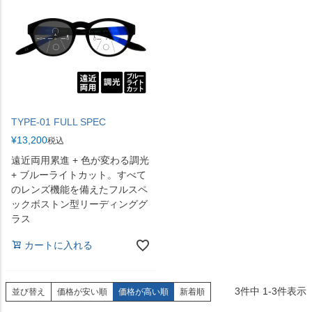
TYPE-01 FULL SPEC
¥
13,200
税込
遠近両用累進 + 色が変わる調光
+ ブルーライトカット。すべて
のレンズ機能を備えたフルスペ
ックボストン型リーディンググ
ラス
カートに入れる
3
件中
1
-
3
件表示
並び替え
価格が安い順
価格が高い順
新着順