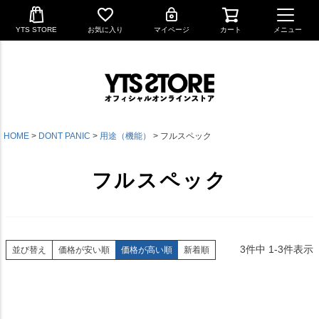
YTS STORE
お気に入り
マイページ
カート
メニュー
HOME
DONT PANIC
用途（機能）
フルスペック
フルスペック
3
件中
1
-
3
件表示
並び替え
価格が安い順
価格が高い順
新着順