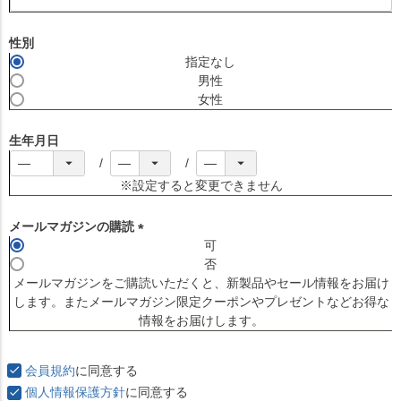
(
必
須
性別
)
指定なし
男性
女性
生年月日
※設定すると変更できません
メールマガジンの購読
可
(
否
必
メールマガジンをご購読いただくと、新製品やセール情報をお届け
須
します。またメールマガジン限定クーポンやプレゼントなどお得な
)
情報をお届けします。
会員規約
に同意する
個人情報保護方針
に同意する