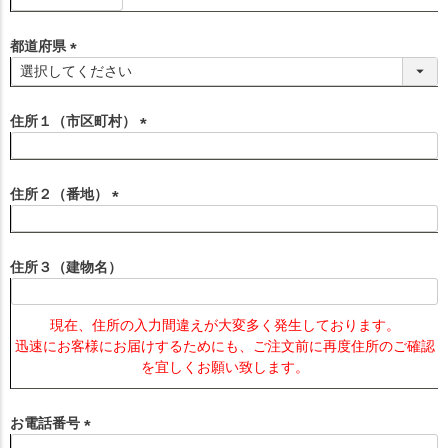
必
須
都道府県
)
(
必
須
住所１（市区町村）
)
(
必
須
住所２（番地）
)
(
必
須
住所３（建物名）
)
現在、住所の入力間違えが大変多く発生しております。
迅速にお客様にお届けするためにも、ご注文前に再度住所のご確認
を宜しくお願い致します。
お電話番号