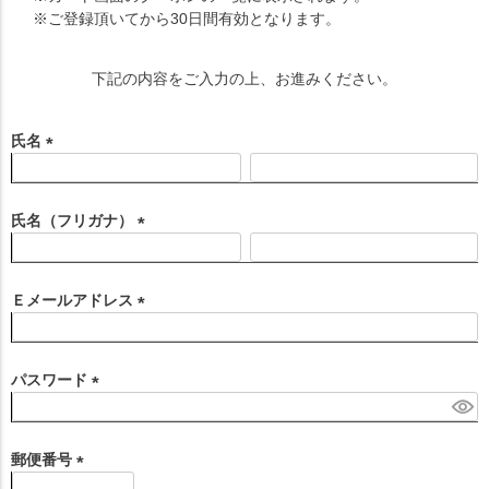
※ご登録頂いてから30日間有効となります。
下記の内容をご入力の上、お進みください。
氏名
(
必
須
氏名（フリガナ）
)
(
必
須
Ｅメールアドレス
)
(
必
須
パスワード
)
(
必
須
郵便番号
)
(