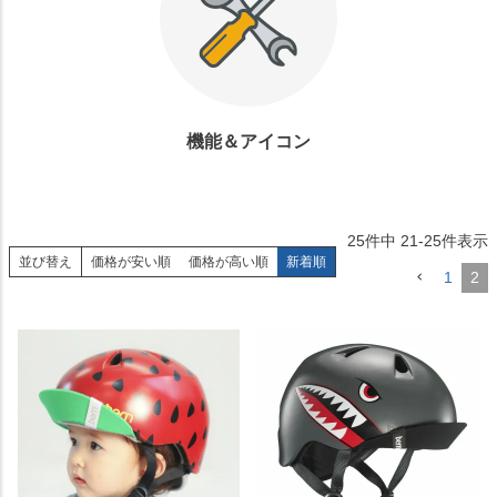
機能＆アイコン
25
件中
21
-
25
件表示
並び替え
価格が安い順
価格が高い順
新着順
1
2