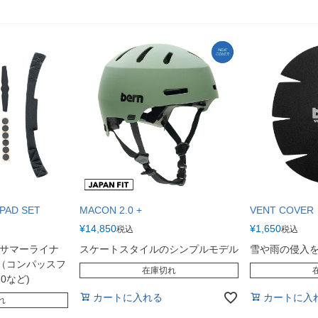
PAD SET
MACON 2.0 +
VENT COVER
¥
14,850
¥
1,650
税込
税込
用のサマーライナ
スケートスタイルのシンプルモデル
雪や雨の侵入
O（コンパッスフ
在庫切れ
0など)
カートに入れる
カートに入
れ