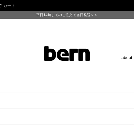
カート
検索
平日14時までのご注文で当日発送＞＞
about 