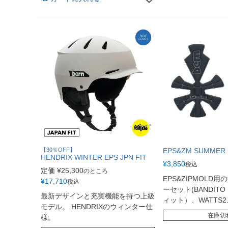
【30％OFF】
EPS&ZM SUMMER 
HENDRIX WINTER EPS JPN FIT
¥
3,850
税込
定価
¥
25,300
のところ
EPS&ZIPMOLD
¥
17,710
税込
ーセット(BANDIT
最新デザインと充実機能を持つ上級
ィット）、WATTS2.
モデル。 HENDRIXのウィンター仕
在庫切
様。