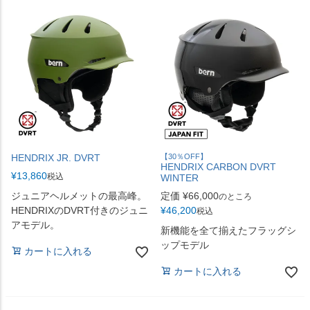
HENDRIX JR. DVRT
【30％OFF】
HENDRIX CARBON DVRT
¥
13,860
税込
WINTER
ジュニアヘルメットの最高峰。
定価
¥
66,000
のところ
HENDRIXのDVRT付きのジュニ
¥
46,200
税込
アモデル。
新機能を全て揃えたフラッグシ
ップモデル
カートに入れる
カートに入れる