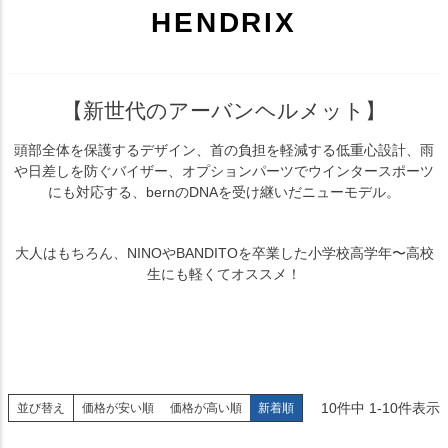
HENDRIX
【新世代のアーバンヘルメット】
頭部全体を保護するデザイン、首の負担を軽減する低重心設計、雨
や日差しを防ぐバイザー、オプションパーツでウインタースポーツ
にも対応する、bernのDNAを受け継いだニューモデル。
大人はもちろん、NINOやBANDITOを卒業した小学校高学年〜高校
生にも軽くてオススメ！
10
件中
1
-
10
件表示
並び替え
価格が安い順
価格が高い順
新着順