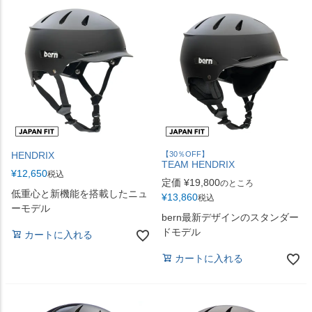
HENDRIX
【30％OFF】
TEAM HENDRIX
¥
12,650
税込
定価
¥
19,800
のところ
低重心と新機能を搭載したニュ
¥
13,860
税込
ーモデル
bern最新デザインのスタンダー
ドモデル
カートに入れる
カートに入れる