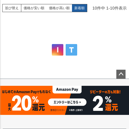
10
件中
1
-
10
件表示
並び替え
価格が安い順
価格が高い順
新着順
ペー
ジト
ップ
へ