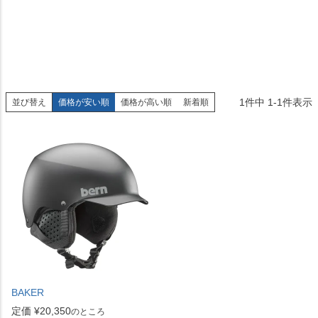
1
件中
1
-
1
件表示
並び替え
価格が安い順
価格が高い順
新着順
BAKER
定価
¥
20,350
のところ